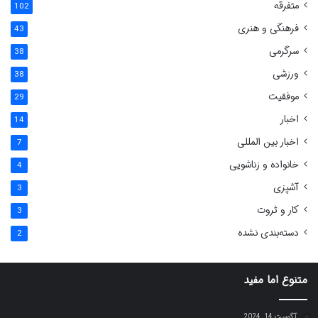
متفرقه
102
فرهنگی و هنری
43
سرگرمی
38
ورزشی
38
موفقیت
29
اخبار
14
اخبار بین المللی
7
خانواده و زناشویی
4
آشپزی
3
کار و ثروت
3
دسته‌بندی نشده
2
متنوع اما مفید
آگوست 14, 2024