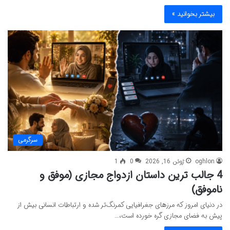
بیشتر بخوانید »
سرگرمی
oghlon
ژوئن 16, 2026
0
1
4 جالب ترین داستان ازدواج مجازی (موفق و
ناموفق)
در دنیای امروز که مرزهای جغرافیایی کمرنگ‌تر شده و ارتباطات انسانی بیش از
پیش به فضای مجازی گره خورده است،…