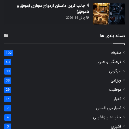
4 جالب ترین داستان ازدواج مجازی (موفق و
ناموفق)
ژوئن 16, 2026
دسته بندی ها
متفرقه
102
فرهنگی و هنری
43
سرگرمی
38
ورزشی
38
موفقیت
29
اخبار
14
اخبار بین المللی
7
خانواده و زناشویی
4
آشپزی
3