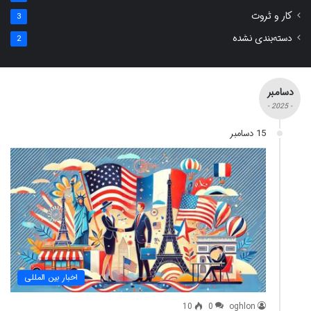
کار و ثروت
3
دسته‌بندی نشده
2
دسامبر
- 2025 -
15 دسامبر
اخبار بین المللی
10
0
oghlon