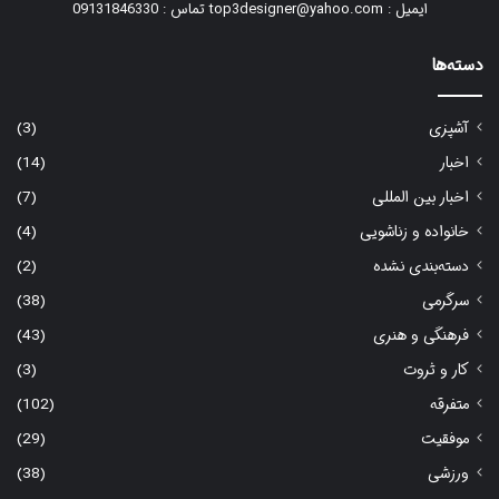
ایمیل : top3designer@yahoo.com تماس : 09131846330
دسته‌ها
آشپزی
(3)
اخبار
(14)
اخبار بین المللی
(7)
خانواده و زناشویی
(4)
دسته‌بندی نشده
(2)
سرگرمی
(38)
فرهنگی و هنری
(43)
کار و ثروت
(3)
متفرقه
(102)
موفقیت
(29)
ورزشی
(38)