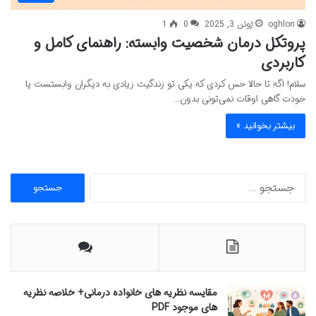
oghlon
ژوئن 3, 2025
0
1
پروتکل درمان شخصیت وابسته: راهنمای کامل و
کاربردی
سلام! اگه تا حالا حس کردی که یکی تو زندگیت زیادی به دیگران وابستست یا
خودت گاهی اوقات نمی‌تونی بدون…
بیشتر بخوانید »
ج
س
ت
ج
و
ب
ر
ا
مقایسه نظریه های خانواده درمانی+ خلاصه نظریه
ی
های موجود PDF
: