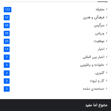
متفرقه
102
فرهنگی و هنری
43
سرگرمی
38
ورزشی
38
موفقیت
29
اخبار
14
اخبار بین المللی
7
خانواده و زناشویی
4
آشپزی
3
کار و ثروت
3
دسته‌بندی نشده
2
متنوع اما مفید