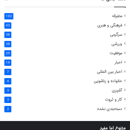
متفرقه
102
فرهنگی و هنری
43
سرگرمی
38
ورزشی
38
موفقیت
29
اخبار
14
اخبار بین المللی
7
خانواده و زناشویی
4
آشپزی
3
کار و ثروت
3
دسته‌بندی نشده
2
متنوع اما مفید