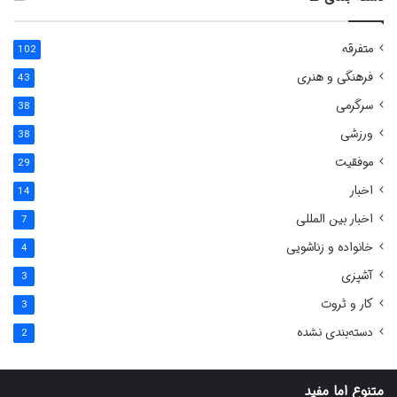
متفرقه
102
فرهنگی و هنری
43
سرگرمی
38
ورزشی
38
موفقیت
29
اخبار
14
اخبار بین المللی
7
خانواده و زناشویی
4
آشپزی
3
کار و ثروت
3
دسته‌بندی نشده
2
متنوع اما مفید