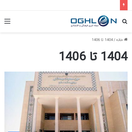
جستجو
منو
برای
خانه
/
1404 تا 1406
1404 تا 1406