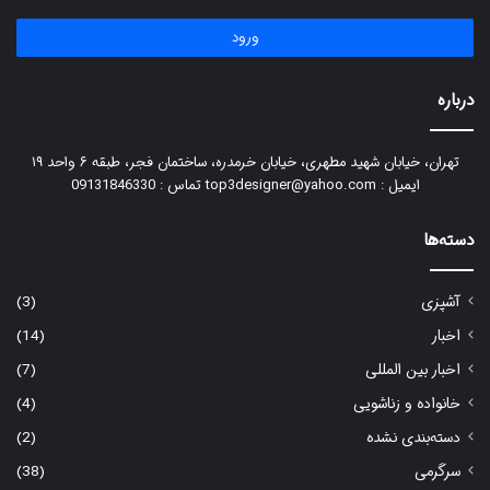
ورود
درباره
تهران، خیابان شهید مطهری، خیابان خرمدره، ساختمان فجر، طبقه ۶ واحد ۱۹
ایمیل : top3designer@yahoo.com تماس : 09131846330
دسته‌ها
آشپزی
(3)
اخبار
(14)
اخبار بین المللی
(7)
خانواده و زناشویی
(4)
دسته‌بندی نشده
(2)
سرگرمی
(38)