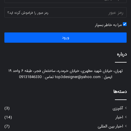
رمز عبور را فراموش کرده اید؟
مرا به خاطر بسپار
ورود
درباره
تهران، خیابان شهید مطهری، خیابان خرمدره، ساختمان فجر، طبقه ۶ واحد ۱۹
ایمیل : top3designer@yahoo.com تماس : 09131846330
دسته‌ها
آشپزی
(3)
اخبار
(14)
اخبار بین المللی
(7)