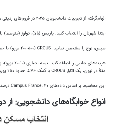
الهام‌گرفته از تجربیات دانشجویان ۲۰۲۵ در فروم‌های ردیتی و سایت‌های رسمی، که بودجه را مثل نقشه‌ای دقیق ترسیم می‌کند.
ابتدا شهرتان را انتخاب کنید: پاریس (بالا)، تولوز (متوسط) ی
سپس، نوع را مشخص نمایید: CROUS (۲۰۰-۵۰۰ یورو) یا خصوصی (۵۰۰-۹۰۰ یورو).
مثلاً در لیون، یک اتاق CROUS با کمک CAF، حدود ۲۵۰ یورو خالص می‌شود .
این محاسبه، بر اساس داده‌های Campus France، ۴۰ درصد دانشجویان را از سردرگمی نجات می‌دهد
انواع خوابگاه‌های دانشجویی: از 