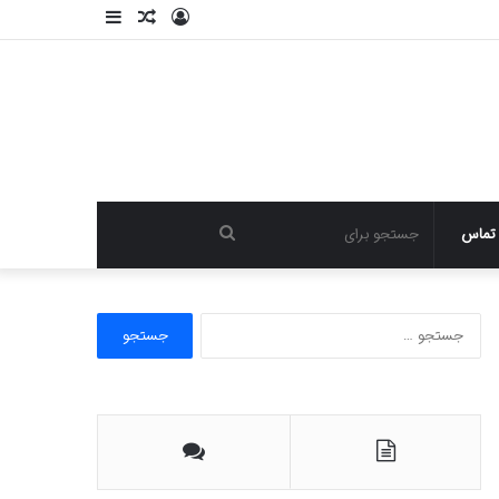
ورود
نوشته
سایدبار
تصادفی
جستجو
تماس
برای
ج
س
ت
ج
و
ب
ر
ا