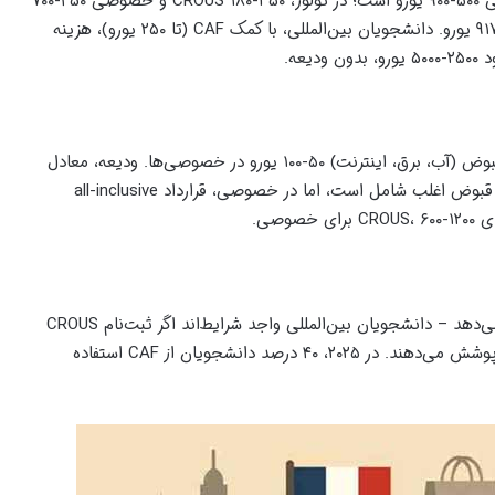
در پاریس و ایل دو فرانس، CROUS ۲۰۰-۵۰۰ یورو و خصوصی ۵۰۰-۹۰۰ یورو است؛ در تولوز، CROUS ۱۸۰-۳۵۰ و خصوصی ۴۵۰-۷۰۰
یورو. متوسط ملی ۲۰۲۵: ۵۵۹ یورو برای استودیو، با پاریس ۹۱۷ یورو. دانشجویان بین‌المللی، با کمک CAF (تا ۲۵۰ یورو)، هزینه
بیمه اجباری (multirisque habitation) ۱۰-۲۰ یورو ماهانه، قبوض (آب، برق، اینترنت) ۵۰-۱۰۰ یورو در خصوصی‌ها. ودیعه، معادل
۱-۲ ماه اجاره، پس از قرارداد بازگردانده می‌شود. در CROUS، قبوض اغلب شامل است، اما در خصوصی، قرارداد all-inclusive
CAF، کمک مسکن، تا ۲۰۰-۳۰۰ یورو ماهانه بر اساس درآمد می‌دهد – دانشجویان بین‌المللی واجد شرایط‌اند اگر ثبت‌نام CROUS
داشته باشند. بورسیه‌های Erasmus+ یا Eiffel، تا ۵۰۰ یورو پوشش می‌دهند. در ۲۰۲۵، ۴۰ درصد دانشجویان از CAF استفاده