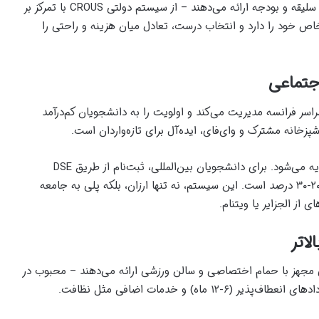
خوابگاه‌های فرانسه، مثل منویی متنوع، گزینه‌هایی برای هر سلیقه و بودجه ارائه می‌دهند – از سیستم دولتی CROUS با تمرکز بر
ص خود را دارد و انتخاب درست، تعادل میان هزینه و راحتی را
گاه‌ها، بیش از ۶۰۰ هزار اتاق در سراسر فرانسه مدیریت می‌کند و اولویت را به دانشجویان کم‌درآمد
هزینه ماهانه ۲۰۰-۵۰۰ یورو، بسته به شهر، و شامل قبوض پایه می‌شود. برای دانشجویان بین‌المللی، ثبت‌نام از طریق DSE
(درخواست مسکن اجتماعی) الزامی است و شانس پذیرش ۲۰-۳۰ درصد است. این سیستم، نه تنها ارزان، بلکه پلی به جامعه
از الجزایر یا ویتنام.
اتر
 مثل Studéa یا Nexity، استودیوهای مجهز با حمام اختصاصی و سالن ورزشی ارائه می‌دهند – محبوب در