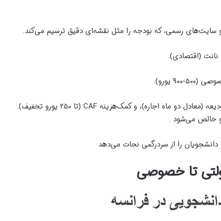
ا نانت (اقتصادی).
هزینه‌های جانبی را اضافه کنید: بیمه اجباری (۱۰-۲۰ یورو)، ودیعه (معادل دو ماه اجاره)، و کمک‌هزینه CAF (تا ۲۵۰ یورو تخفیف).
دولتی تا خصوصی