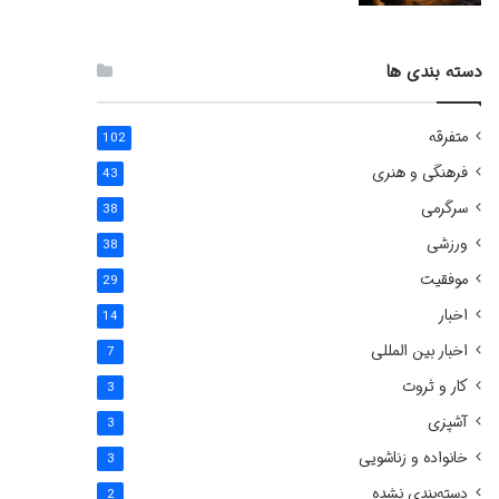
دسته بندی ها
متفرقه
102
فرهنگی و هنری
43
سرگرمی
38
ورزشی
38
موفقیت
29
اخبار
14
اخبار بین المللی
7
کار و ثروت
3
آشپزی
3
خانواده و زناشویی
3
دسته‌بندی نشده
2