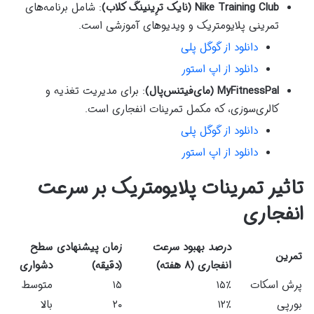
Nike Training Club (نایک ترِینینگ کلاب)
: شامل برنامه‌های
تمرینی پلایومتریک و ویدیوهای آموزشی است.
دانلود از گوگل پلی
دانلود از اپ استور
MyFitnessPal (مای‌فیتنس‌پال)
: برای مدیریت تغذیه و
کالری‌سوزی، که مکمل تمرینات انفجاری است.
دانلود از گوگل پلی
دانلود از اپ استور
تاثیر تمرینات پلایومتریک بر سرعت
انفجاری
درصد بهبود سرعت
زمان پیشنهادی
سطح
تمرین
انفجاری (۸ هفته)
(دقیقه)
دشواری
پرش اسکات
۱۵٪
۱۵
متوسط
بورپی
۱۲٪
۲۰
بالا