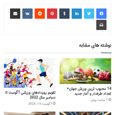
لینکدین
‫تامبلر
‫پین‌ترست
‫رددیت
‫VKontakte
اشتراک گذاری از طریق ایمیل
چاپ
نوشته های مشابه
14 محبوب ترین ورزش جهان+
تقویم رویدادهای ورزشی آگوست تا
تعداد طرفدار و آمار جدید
دسامبر سال 2022
1 ساعت پیش
آگوست 14, 2024