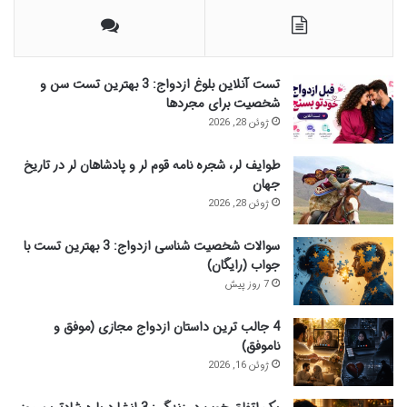
و
ب
ر
ا
تست آنلاین بلوغ ازدواج: 3 بهترین تست سن و
ی
شخصیت برای مجردها
:
ژوئن 28, 2026
طوایف لر، شجره نامه قوم لر و پادشاهان لر در تاریخ
جهان
ژوئن 28, 2026
سوالات شخصیت شناسی ازدواج: 3 بهترین تست با
جواب (رایگان)
7 روز پیش
4 جالب ترین داستان ازدواج مجازی (موفق و
ناموفق)
ژوئن 16, 2026