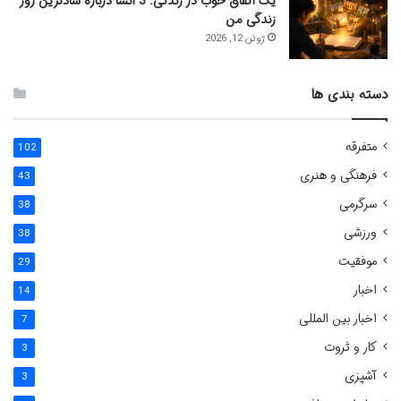
یک اتفاق خوب در زندگی: 3 انشا درباره شادترین روز
زندگی من
ژوئن 12, 2026
دسته بندی ها
متفرقه
102
فرهنگی و هنری
43
سرگرمی
38
ورزشی
38
موفقیت
29
اخبار
14
اخبار بین المللی
7
کار و ثروت
3
آشپزی
3