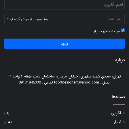
رمز عبور را فراموش کرده اید؟
مرا به خاطر بسپار
ورود
درباره
تهران، خیابان شهید مطهری، خیابان خرمدره، ساختمان فجر، طبقه ۶ واحد ۱۹
ایمیل : top3designer@yahoo.com تماس : 09131846330
دسته‌ها
آشپزی
(3)
اخبار
(14)