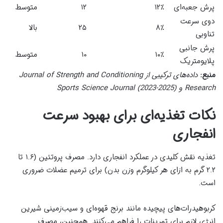
پرش جعبه‌ای
۱۲٪
۱۲
متوسط
دوی سرعت
۸٪
۲۵
بالا
تناوبی
پرش جانبی
۱۰٪
۱۰
متوسط
پلایومتریک
منبع:
داده‌های ترکیبی از Journal of Strength and Conditioning
Research و Sports Science Journal (2023-2025)
نکات تغذیه‌ای برای بهبود سرعت
انفجاری
تغذیه نقش کلیدی در عملکرد انفجاری دارد. مصرف پروتئین (۱.۶ تا
۲.۲ گرم به ازای هر کیلوگرم وزن بدن) برای ترمیم عضلات ضروری
است.
کربوهیدرات‌های پیچیده مانند برنج قهوه‌ای و سیب‌زمینی شیرین
انرژی لازم برای تمرینات را فراهم می‌کنند. همچنین، مصرف