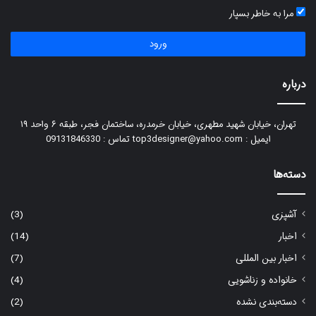
مرا به خاطر بسپار
ورود
درباره
تهران، خیابان شهید مطهری، خیابان خرمدره، ساختمان فجر، طبقه ۶ واحد ۱۹
ایمیل : top3designer@yahoo.com تماس : 09131846330
دسته‌ها
آشپزی
(3)
اخبار
(14)
اخبار بین المللی
(7)
خانواده و زناشویی
(4)
دسته‌بندی نشده
(2)