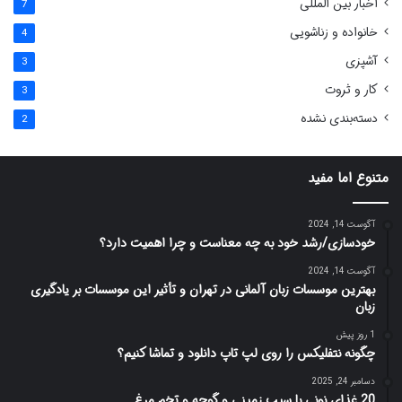
اخبار بین المللی
7
خانواده و زناشویی
4
آشپزی
3
کار و ثروت
3
دسته‌بندی نشده
2
متنوع اما مفید
آگوست 14, 2024
خودسازی/رشد خود به چه معناست و چرا اهمیت دارد؟
آگوست 14, 2024
بهترین موسسات زبان آلمانی در تهران و تأثیر این موسسات بر یادگیری
زبان
1 روز پیش
چگونه نتفلیکس را روی لپ تاپ دانلود و تماشا کنیم؟
دسامبر 24, 2025
20 غذای نونی با سیب زمینی و گوجه و تخم مرغ