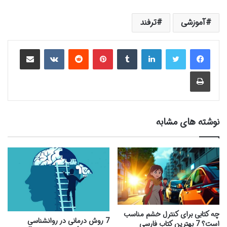
آموزشی
ترفند
لینکدین
‫تامبلر
‫پین‌ترست
‫رددیت
‫VKontakte
اشتراک گذاری از طریق ایمیل
چاپ
نوشته های مشابه
چه کتابی برای کنترل خشم مناسب
7 روش‌ درمانی در روانشناسی
است؟ 7 بهترین کتاب فارسی