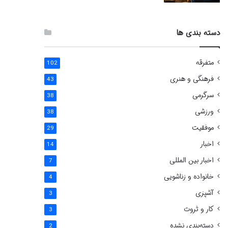
دسته بندی ها
متفرقه
102
فرهنگی و هنری
43
سرگرمی
38
ورزشی
38
موفقیت
29
اخبار
14
اخبار بین المللی
7
خانواده و زناشویی
4
آشپزی
3
کار و ثروت
3
دسته‌بندی نشده
2