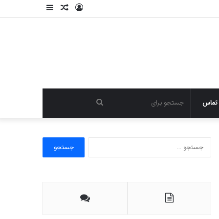
ورود
نوشته
سایدبار
تصادفی
جستجو
تماس
برای
ج
س
ت
ج
و
ب
ر
ا