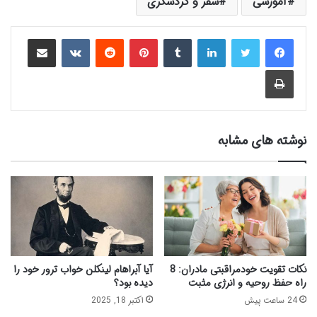
آموزشی
سفر و گردشگری
لینکدین
‫تامبلر
‫پین‌ترست
‫رددیت
‫VKontakte
اشتراک گذاری از طریق ایمیل
چاپ
نوشته های مشابه
نکات تقویت خودمراقبتی مادران: 8
آیا آبراهام لینکلن خواب ترور خود را
راه‌ حفظ روحیه و انرژی مثبت
دیده بود؟
24 ساعت پیش
اکتبر 18, 2025